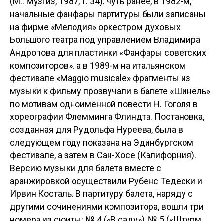
(М.: Музгиз, 1987, т. 34). чуть ранее, в 1982-м,
начальные фанфары партитуры были записаны
на фирме «Мелодия» оркестром духовых
Большого театра под управлением Владимира
Андропова для пластинки «Фанфары советских
композиторов». а в 1989-м на итальянском
фестивале «Maggio musicale» фрагменты из
музыки к фильму прозвучали в балете «Шинель»
по мотивам одноимённой повести Н. Гоголя в
хореографии Флемминга Флиндта. Постановка,
созданная для Рудольфа Нуреева, была в
следующем году показана на Эдинбургском
фестивале, а затем в Сан-Хосе (Калифорния).
Версию музыки для балета вместе с
аранжировкой осуществили Рубенс Тедески и
Ирвин Косталь. В партитуру балета, наряду с
другими сочинениями композитора, вошли три
номера из сюиты: № 4 («В саду»), № 5 («Штурм