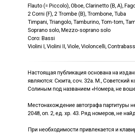
Flauto (= Piccolo), Oboe, Clarinetto (B, A), Fag
2 Corni (F), 2 Trombe (B), Trombone, Tuba
Timpani, Triangolo, Tamburino, Tom-tom, Tam
Soprano solo, Mezzo-soprano solo
Coro: Bassi
Violini I, Violini II, Viole, Violoncelli, Contrabass
Настоящая публикация основана на издании
являются: Сюита, соч. 32а. М., Советский
Солиным под названием «Номера, не вошедш
Местонахождение автографа партитуры не
2048, оп. 2, ед. хр. 43. Ряд номеров, не
При необходимости привлекается и клавир: 