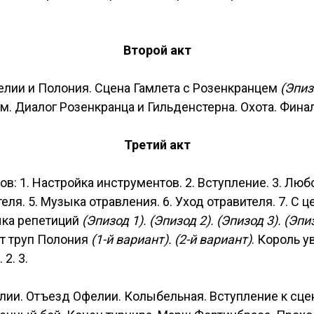
Второй акт
елии и Полония. Сцена Гамлета с Розенкранцем
(Эпиз
. Диалог Розенкранца и Гильденстерна. Охота. Финал 
Третий акт
в: 1. Настройка инструментов. 2. Вступление. 3. Лю
еля. 5. Музыка отравления. 6. Уход отравителя. 7. С 
ыка репетиций
(Эпизод 1). (Эпизод 2). (Эпизод 3). (Эпи
ёт труп Полония
(1-й вариант). (2-й вариант)
. Король у
2. 3.
елии. Отъезд Офелии. Колыбельная. Вступление к сц