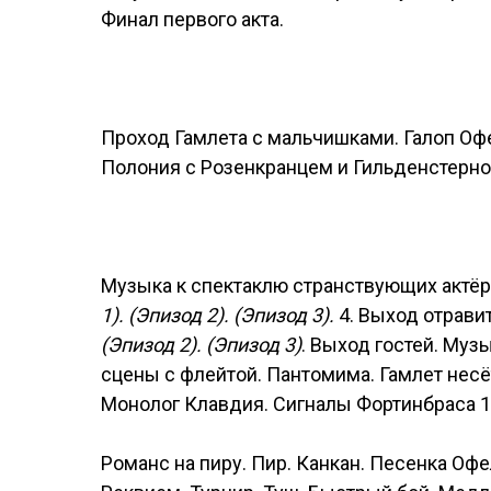
Финал первого акта.
Проход Гамлета с мальчишками. Галоп Оф
Полония с Розенкранцем и Гильденстерном
Музыка к спектаклю странствующих актёро
1). (Эпизод 2). (Эпизод 3).
4. Выход отравит
(Эпизод 2). (Эпизод 3)
. Выход гостей. Муз
сцены с флейтой. Пантомима. Гамлет нес
Монолог Клавдия. Сигналы Фортинбраса 1. 
Романс на пиру. Пир. Канкан. Песенка Оф