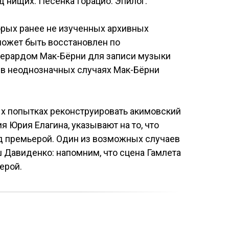
 нищих. Песенка Горацио. Эпилог.
орых ранее не изученных архивных
может быть восстановлен по
жерардом Мак-Бёрни для записи музыки
 в неоднозначных случаях Мак-Бёрни
х попытках реконструировать акимовский
 Юрия Елагина, указывают на то, что
д премьерой. Один из возможных случаев
ш Давиденко: напомним, что сцена Гамлета
ерой.