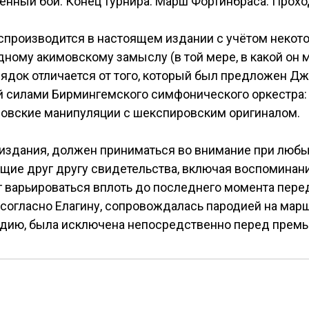
енный бой. Конец турнира. Марш Фортинбраса. Проход
производится в настоящем издании с учётом некот
ному акимовскому замыслу (в той мере, в какой он 
ядок отличается от того, который был предложен Д
й силами Бирмингемского симфонического оркестра:
имовские манипуляции с шекспировским оригиналом.
издания, должен приниматься во внимание при любы
ащие друг другу свидетельства, включая воспоминания
 варьироваться вплоть до последнего момента пере
, согласно Елагину, сопровождалась пародией на мар
одию, была исключена непосредственно перед премь