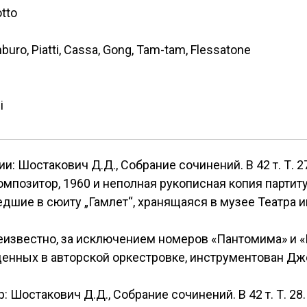
otto
buro, Piatti, Cassa, Gong, Tam-tam, Flessatone
i
: Шостакович Д.Д., Собрание сочинений. В 42 т. Т. 2
 композитор, 1960 и неполная рукописная копия парти
ие в сюиту „Гамлет“, хранящаяся в музее Театра им. 
известно, за исключением номеров «Пантомима» и «
 найденных в авторской оркестровке, инструментован 
Шостакович Д.Д., Собрание сочинений. В 42 т. Т. 28. 