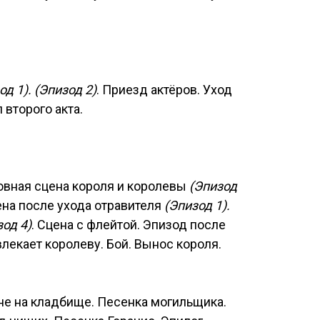
од 1). (Эпизод 2)
. Приезд актёров. Уход
второго акта.
бовная сцена короля и королевы
(Эпизод
цена после ухода отравителя
(Эпизод 1).
зод 4)
. Сцена с флейтой. Эпизод после
влекает королеву. Бой. Вынос короля.
ене на кладбище. Песенка могильщика.